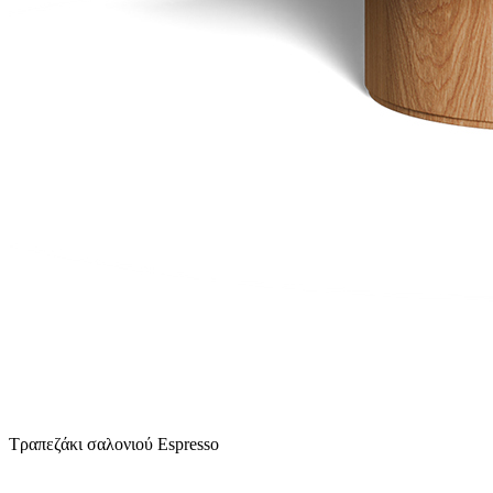
Σαλόνι
|
Κρεβατοκάμαρα
|
Τραπεζαρία
Πολυθρόνα
|
Τραπεζάκι σαλονιού
|
Καρέκλα
|
Ανάκλινδρο
|
Μικροέπ
Τραπεζάκι σαλονιού Espresso