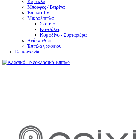
Καρέκλα
Μπουφές / Βιτρίνα
Έπιπλο TV
Μικροέπιπλα
Σκαμπό
Κονσόλες
Κομοδίνο - Συρταριέρα
Ανάκλινδρο
Έπιπλα γραφείου
Επικοινωνία