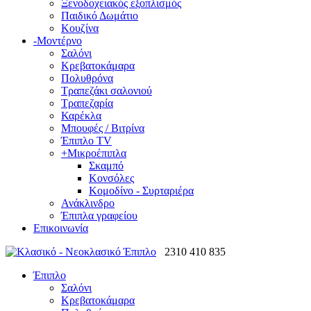
Ξενοδοχειακός εξοπλισμός
Παιδικό Δωμάτιο
Κουζίνα
-
Μοντέρνο
Σαλόνι
Κρεβατοκάμαρα
Πολυθρόνα
Τραπεζάκι σαλονιού
Τραπεζαρία
Καρέκλα
Μπουφές / Βιτρίνα
Έπιπλο TV
+
Μικροέπιπλα
Σκαμπό
Κονσόλες
Κομοδίνο - Συρταριέρα
Ανάκλινδρο
Έπιπλα γραφείου
Επικοινωνία
2310 410 835
Έπιπλο
Σαλόνι
Κρεβατοκάμαρα