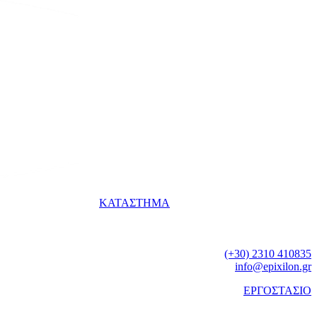
ΚΑΤΑΣΤΗΜΑ
Γεωργίου Παπανδρέου 74
Καλαμαριά
Θεσσαλονίκη
Τηλ.:
(+30) 2310 410835
e-mail:
info@epixilon.gr
ΕΡΓΟΣΤΑΣΙΟ
ΒΙ.ΠΕ. Νέου Ρυσίου
Θέρμη