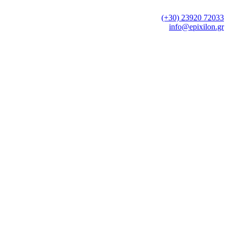
Θεσσαλονίκη
Τηλ.:
(+30) 23920 72033
e-mail:
info@epixilon.gr