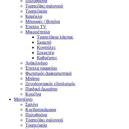
Πολυθρόνα
Τραπεζάκι σαλονιού
Τραπεζαρία
Καρέκλα
Μπουφές / Βιτρίνα
Έπιπλο TV
Μικροέπιπλα
Τραπεζάκια λάμπας
Σκαμπό
Κονσόλες
Σεκρετέρ
Καθρέφτες
Ανάκλινδρο
Έπιπλα γραφείου
Φωτισμός-Διακοσμητικά
Μπάνιο
Ξενοδοχειακός εξοπλισμός
Παιδικό Δωμάτιο
Κουζίνα
Μοντέρνο
Σαλόνι
Κρεβατοκάμαρα
Πολυθρόνα
Τραπεζάκι σαλονιού
Τραπεζαρία