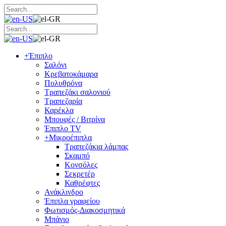
+
Έπιπλο
Σαλόνι
Κρεβατοκάμαρα
Πολυθρόνα
Τραπεζάκι σαλονιού
Τραπεζαρία
Καρέκλα
Μπουφές / Βιτρίνα
Έπιπλο TV
+
Μικροέπιπλα
Τραπεζάκια λάμπας
Σκαμπό
Κονσόλες
Σεκρετέρ
Καθρέφτες
Ανάκλινδρο
Έπιπλα γραφείου
Φωτισμός-Διακοσμητικά
Μπάνιο