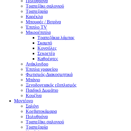
Πολυθρόνα
Τραπεζάκι σαλονιού
Τραπεζαρία
Καρέκλα
Μπουφές / Βιτρίνα
Έπιπλο TV
Μικροέπιπλα
Τραπεζάκια λάμπας
Σκαμπό
Κονσόλες
Σεκρετέρ
Καθρέφτες
Ανάκλινδρο
Έπιπλα γραφείου
Φωτισμός-Διακοσμητικά
Μπάνιο
Ξενοδοχειακός εξοπλισμός
Παιδικό Δωμάτιο
Κουζίνα
Μοντέρνο
Σαλόνι
Κρεβατοκάμαρα
Πολυθρόνα
Τραπεζάκι σαλονιού
Τραπεζαρία