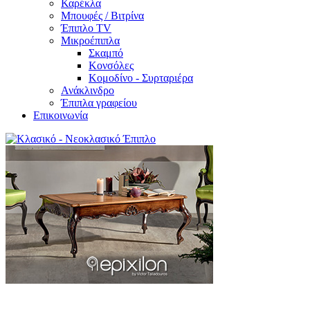
Καρέκλα
Μπουφές / Βιτρίνα
Έπιπλο TV
Μικροέπιπλα
Σκαμπό
Κονσόλες
Κομοδίνο - Συρταριέρα
Ανάκλινδρο
Έπιπλα γραφείου
Επικοινωνία