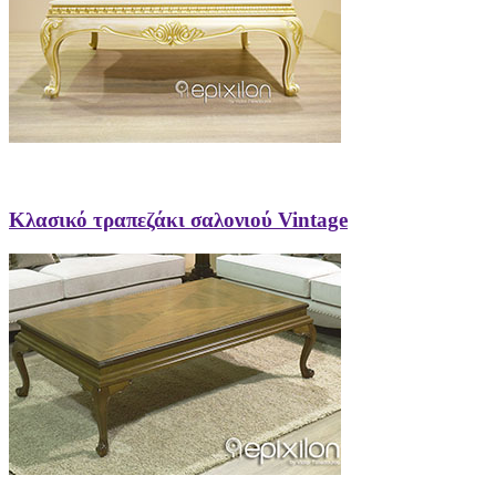
Κλασικό τραπεζάκι σαλονιού Vintage