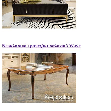
Νεοκλασικό τραπεζάκι σαλονιού Wave