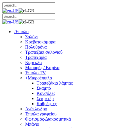
-
Έπιπλο
Σαλόνι
Κρεβατοκάμαρα
Πολυθρόνα
Τραπεζάκι σαλονιού
Τραπεζαρία
Καρέκλα
Μπουφές / Βιτρίνα
Έπιπλο TV
+
Μικροέπιπλα
Τραπεζάκια λάμπας
Σκαμπό
Κονσόλες
Σεκρετέρ
Καθρέφτες
Ανάκλινδρο
Έπιπλα γραφείου
Φωτισμός-Διακοσμητικά
Μπάνιο