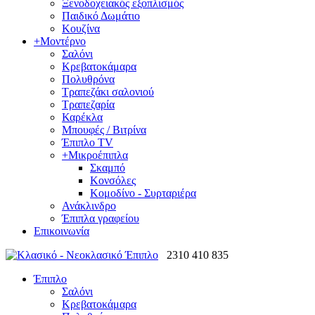
Ξενοδοχειακός εξοπλισμός
Παιδικό Δωμάτιο
Κουζίνα
+
Μοντέρνο
Σαλόνι
Κρεβατοκάμαρα
Πολυθρόνα
Τραπεζάκι σαλονιού
Τραπεζαρία
Καρέκλα
Μπουφές / Βιτρίνα
Έπιπλο TV
+
Μικροέπιπλα
Σκαμπό
Κονσόλες
Κομοδίνο - Συρταριέρα
Ανάκλινδρο
Έπιπλα γραφείου
Επικοινωνία
2310 410 835
Έπιπλο
Σαλόνι
Κρεβατοκάμαρα