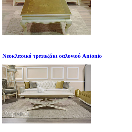
Νεοκλασικό τραπεζάκι σαλονιού Antonio