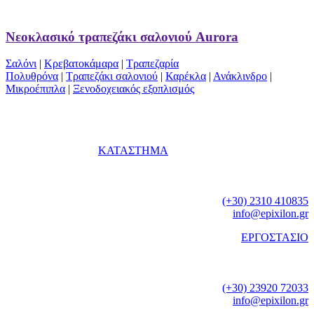
Νεοκλασικό τραπεζάκι σαλονιού Aurora
Σαλόνι
|
Κρεβατοκάμαρα
|
Τραπεζαρία
Πολυθρόνα
|
Τραπεζάκι σαλονιού
|
Καρέκλα
|
Ανάκλινδρο
|
Μικροέπιπλα
|
Ξενοδοχειακός εξοπλισμός
ΚΑΤΑΣΤΗΜΑ
Γεωργίου Παπανδρέου 74
Καλαμαριά
Θεσσαλονίκη
Τηλ.:
(+30) 2310 410835
e-mail:
info@epixilon.gr
ΕΡΓΟΣΤΑΣΙΟ
ΒΙ.ΠΕ. Νέου Ρυσίου
Θέρμη
Θεσσαλονίκη
Τηλ.:
(+30) 23920 72033
e-mail:
info@epixilon.gr