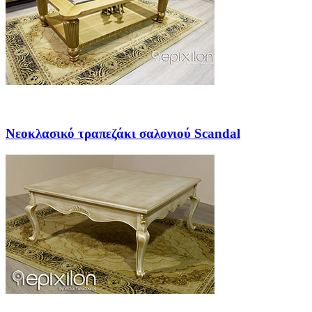
Νεοκλασικό τραπεζάκι σαλονιού Scandal