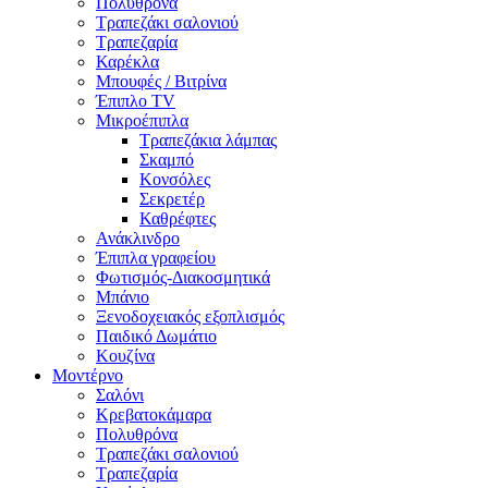
Πολυθρόνα
Τραπεζάκι σαλονιού
Τραπεζαρία
Καρέκλα
Μπουφές / Βιτρίνα
Έπιπλο TV
Μικροέπιπλα
Τραπεζάκια λάμπας
Σκαμπό
Κονσόλες
Σεκρετέρ
Καθρέφτες
Ανάκλινδρο
Έπιπλα γραφείου
Φωτισμός-Διακοσμητικά
Μπάνιο
Ξενοδοχειακός εξοπλισμός
Παιδικό Δωμάτιο
Κουζίνα
Μοντέρνο
Σαλόνι
Κρεβατοκάμαρα
Πολυθρόνα
Τραπεζάκι σαλονιού
Τραπεζαρία