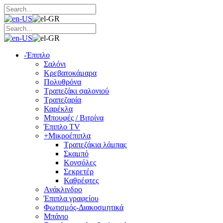
-
Έπιπλο
Σαλόνι
Κρεβατοκάμαρα
Πολυθρόνα
Τραπεζάκι σαλονιού
Τραπεζαρία
Καρέκλα
Μπουφές / Βιτρίνα
Έπιπλο TV
+
Μικροέπιπλα
Τραπεζάκια λάμπας
Σκαμπό
Κονσόλες
Σεκρετέρ
Καθρέφτες
Ανάκλινδρο
Έπιπλα γραφείου
Φωτισμός-Διακοσμητικά
Μπάνιο