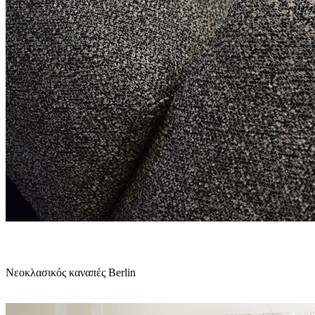
Θέρμη
Θεσσαλονίκη
Τηλ.:
(+30) 23920 72033
e-mail:
info@epixilon.gr
Νεοκλασικός καναπές Berlin