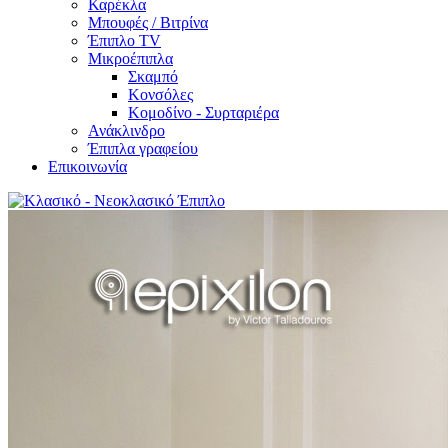
Καρέκλα
Μπουφές / Βιτρίνα
Έπιπλο TV
Μικροέπιπλα
Σκαμπό
Κονσόλες
Κομοδίνο - Συρταριέρα
Ανάκλινδρο
Έπιπλα γραφείου
Επικοινωνία