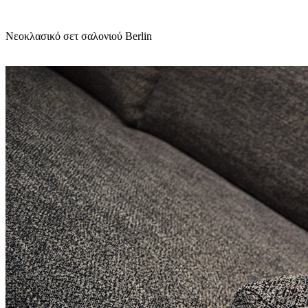
Νεοκλασικό σετ σαλονιού Berlin
Σαλόνι
|
Κρεβατοκάμαρα
|
Τραπεζαρία
Πολυθρόνα
|
Τραπεζάκι σαλονιού
|
Καρέκλα
|
Ανάκλινδρο
|
Μικροέπιπλα
|
Ξενοδοχειακός εξοπλισμός
ΚΑΤΑΣΤΗΜΑ
Γεωργίου Παπανδρέου 74
Καλαμαριά
Θεσσαλονίκη
Τηλ.:
(+30) 2310 410835
e-mail:
info@epixilon.gr
ΕΡΓΟΣΤΑΣΙΟ
ΒΙ.ΠΕ. Νέου Ρυσίου