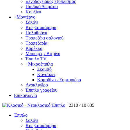
Ξενοδοχειακός εξοπλισμός
Παιδικό Δωμάτιο
Κουζίνα
+
Μοντέρνο
Σαλόνι
Κρεβατοκάμαρα
Πολυθρόνα
Τραπεζάκι σαλονιού
Τραπεζαρία
Καρέκλα
Μπουφές / Βιτρίνα
Έπιπλο TV
+
Μικροέπιπλα
Σκαμπό
Κονσόλες
Κομοδίνο - Συρταριέρα
Ανάκλινδρο
Έπιπλα γραφείου
Επικοινωνία
2310 410 835
Έπιπλο
Σαλόνι
Κρεβατοκάμαρα